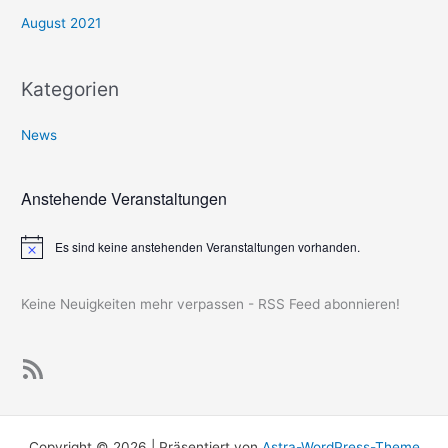
August 2021
Kategorien
News
Anstehende Veranstaltungen
Es sind keine anstehenden Veranstaltungen vorhanden.
H
i
n
w
Keine Neuigkeiten mehr verpassen - RSS Feed abonnieren!
e
i
s
Keine Neuigkeiten mehr verpassen - RSS Feed abonnieren!
Copyright © 2026 | Präsentiert von
Astra-WordPress-Theme