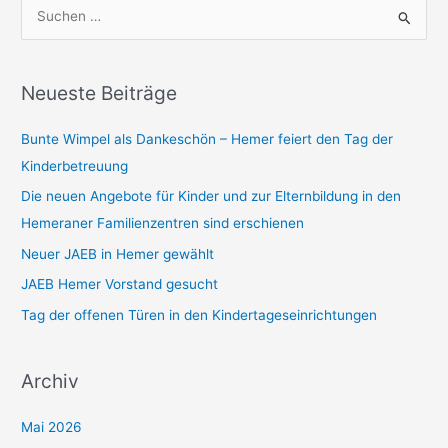
S
u
c
h
Neueste Beiträge
e
Bunte Wimpel als Dankeschön – Hemer feiert den Tag der
n
Kinderbetreuung
n
a
Die neuen Angebote für Kinder und zur Elternbildung in den
c
Hemeraner Familienzentren sind erschienen
h
Neuer JAEB in Hemer gewählt
:
JAEB Hemer Vorstand gesucht
Tag der offenen Türen in den Kindertageseinrichtungen
Archiv
Mai 2026