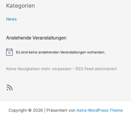
Kategorien
News
Anstehende Veranstaltungen
Es sind keine anstehenden Veranstaltungen vorhanden.
H
i
n
w
Keine Neuigkeiten mehr verpassen - RSS Feed abonnieren!
e
i
s
Keine Neuigkeiten mehr verpassen - RSS Feed abonnieren!
Copyright © 2026 | Präsentiert von
Astra-WordPress-Theme