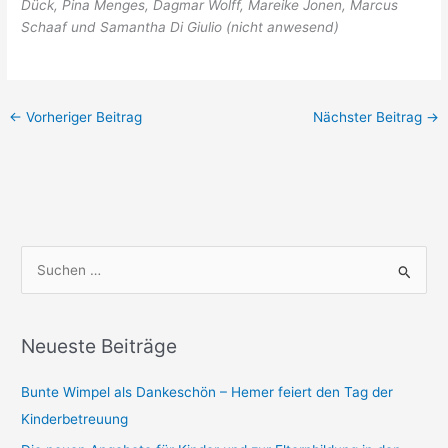
Dück, Pina Menges, Dagmar Wolff, Mareike Jonen, Marcus
Schaaf und Samantha Di Giulio (nicht anwesend)
←
Vorheriger Beitrag
Nächster Beitrag
→
S
u
c
h
Neueste Beiträge
e
Bunte Wimpel als Dankeschön – Hemer feiert den Tag der
n
Kinderbetreuung
n
a