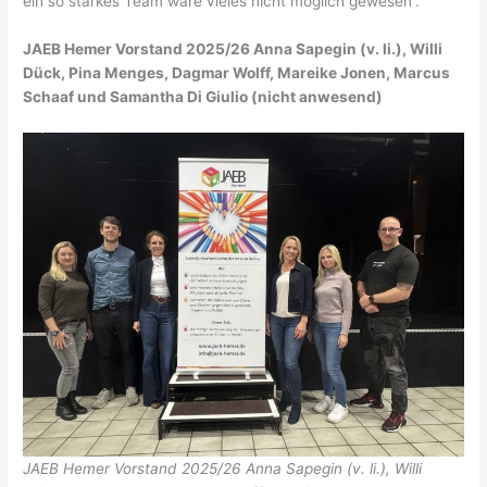
ein so starkes Team wäre vieles nicht möglich gewesen“.
JAEB Hemer Vorstand 2025/26 Anna Sapegin (v. li.), Willi
Dück, Pina Menges, Dagmar Wolff, Mareike Jonen, Marcus
Schaaf und Samantha Di Giulio (nicht anwesend)
JAEB Hemer Vorstand 2025/26 Anna Sapegin (v. li.), Willi