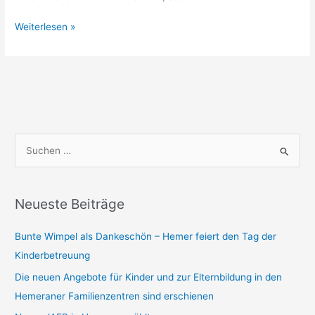
Neue
Weiterlesen »
Elternvertretung
im
Bereich
Kindertagespflege
S
u
c
h
Neueste Beiträge
e
Bunte Wimpel als Dankeschön – Hemer feiert den Tag der
n
Kinderbetreuung
n
a
Die neuen Angebote für Kinder und zur Elternbildung in den
c
Hemeraner Familienzentren sind erschienen
h