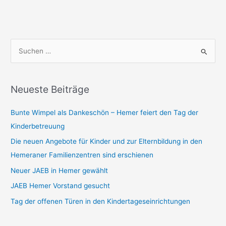
S
u
c
h
Neueste Beiträge
e
Bunte Wimpel als Dankeschön – Hemer feiert den Tag der
n
Kinderbetreuung
n
a
Die neuen Angebote für Kinder und zur Elternbildung in den
c
Hemeraner Familienzentren sind erschienen
h
Neuer JAEB in Hemer gewählt
:
JAEB Hemer Vorstand gesucht
Tag der offenen Türen in den Kindertageseinrichtungen