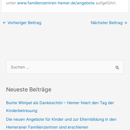
unter
www.familienzentren-hemer.de/angebote
aufgeführt.
←
Vorheriger Beitrag
Nächster Beitrag
→
S
u
c
h
Neueste Beiträge
e
Bunte Wimpel als Dankeschön – Hemer feiert den Tag der
n
Kinderbetreuung
n
a
Die neuen Angebote für Kinder und zur Elternbildung in den
c
Hemeraner Familienzentren sind erschienen