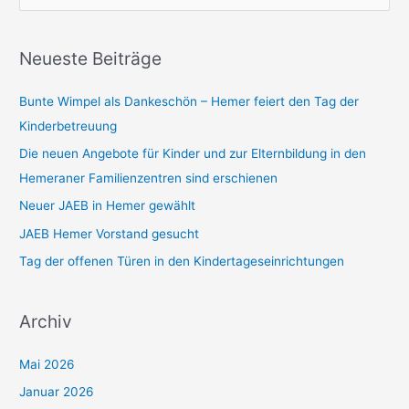
u
c
h
Neueste Beiträge
e
Bunte Wimpel als Dankeschön – Hemer feiert den Tag der
n
Kinderbetreuung
n
a
Die neuen Angebote für Kinder und zur Elternbildung in den
c
Hemeraner Familienzentren sind erschienen
h
Neuer JAEB in Hemer gewählt
:
JAEB Hemer Vorstand gesucht
Tag der offenen Türen in den Kindertageseinrichtungen
Archiv
Mai 2026
Januar 2026