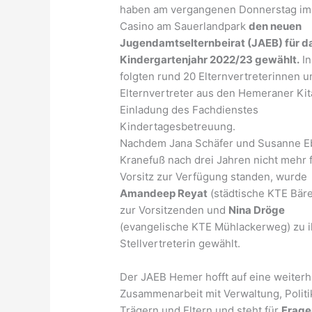
haben am vergangenen Donnerstag im
Casino am Sauerlandpark
den neuen
Jugendamtselternbeirat (JAEB) für d
Kindergartenjahr 2022/23 gewählt.
In
folgten rund 20 Elternvertreterinnen u
Elternvertreter aus den Hemeraner Kit
Einladung des Fachdienstes
Kindertagesbetreuung.
Nachdem Jana Schäfer und Susanne E
Kranefuß nach drei Jahren nicht mehr 
Vorsitz zur Verfügung standen, wurde
Amandeep Reyat
(städtische KTE Bär
zur Vorsitzenden und
Nina Dröge
(evangelische KTE Mühlackerweg) zu i
Stellvertreterin gewählt.
Der JAEB Hemer hofft auf eine weiterh
Zusammenarbeit mit Verwaltung, Politi
Trägern und Eltern und steht für
Frage