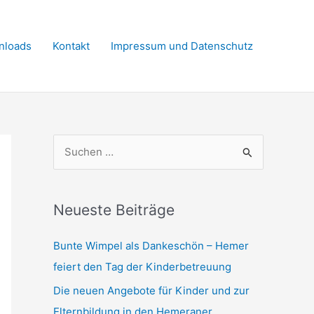
nloads
Kontakt
Impressum und Datenschutz
S
u
c
h
Neueste Beiträge
e
Bunte Wimpel als Dankeschön – Hemer
n
feiert den Tag der Kinderbetreuung
n
Die neuen Angebote für Kinder und zur
a
Elternbildung in den Hemeraner
c