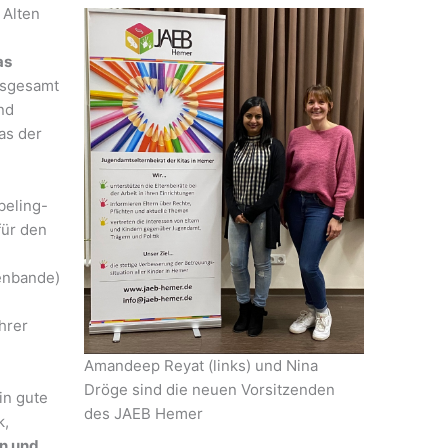
 Alten
as
sgesamt
nd
as der
beling-
für den
enbande)
hrer
Amandeep Reyat (links) und Nina
Dröge sind die neuen Vorsitzenden
in gute
des JAEB Hemer
k,
n und