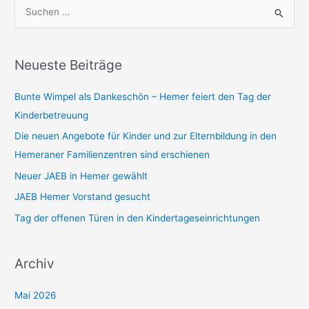
S
u
c
h
Neueste Beiträge
e
Bunte Wimpel als Dankeschön – Hemer feiert den Tag der
n
Kinderbetreuung
n
a
Die neuen Angebote für Kinder und zur Elternbildung in den
c
Hemeraner Familienzentren sind erschienen
h
Neuer JAEB in Hemer gewählt
:
JAEB Hemer Vorstand gesucht
Tag der offenen Türen in den Kindertageseinrichtungen
Archiv
Mai 2026