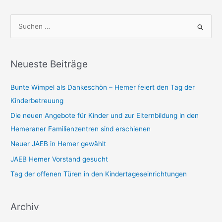
S
u
c
h
Neueste Beiträge
e
Bunte Wimpel als Dankeschön – Hemer feiert den Tag der
n
Kinderbetreuung
n
a
Die neuen Angebote für Kinder und zur Elternbildung in den
c
Hemeraner Familienzentren sind erschienen
h
Neuer JAEB in Hemer gewählt
:
JAEB Hemer Vorstand gesucht
Tag der offenen Türen in den Kindertageseinrichtungen
Archiv